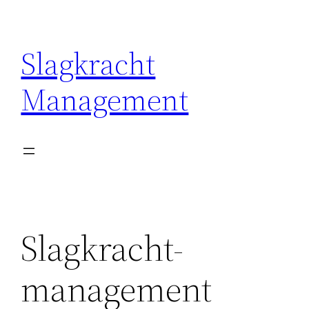
Ga
naar
Slagkracht
de
inhoud
Management
Slagkracht-
management